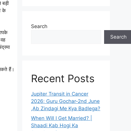
 बड़ी
ी के
Search
आपके
Search
 वह
ंद्रमा
कते हैं।
Recent Posts
Jupiter Transit in Cancer
2026: Guru Gochar-2nd June
,Ab Zindagi Me Kya Badlega?
When Will I Get Married? |
Shaadi Kab Hogi Ka