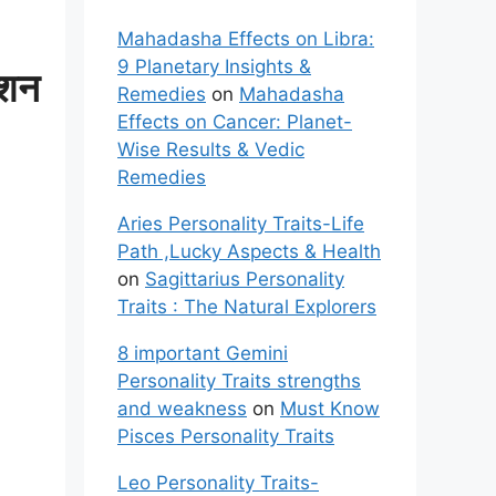
Mahadasha Effects on Libra:
9 Planetary Insights &
्शन
Remedies
on
Mahadasha
Effects on Cancer: Planet-
Wise Results & Vedic
Remedies
Aries Personality Traits-Life
Path ,Lucky Aspects & Health
on
Sagittarius Personality
Traits : The Natural Explorers
8 important Gemini
Personality Traits strengths
and weakness
on
Must Know
Pisces Personality Traits
Leo Personality Traits-