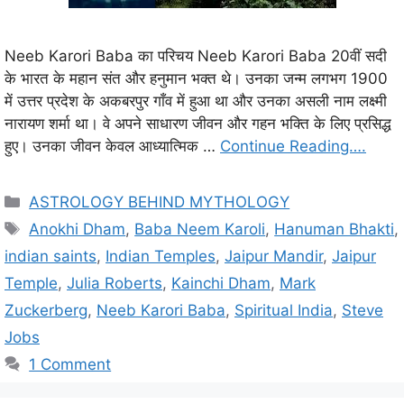
Neeb Karori Baba का परिचय Neeb Karori Baba 20वीं सदी
के भारत के महान संत और हनुमान भक्त थे। उनका जन्म लगभग 1900
में उत्तर प्रदेश के अकबरपुर गाँव में हुआ था और उनका असली नाम लक्ष्मी
नारायण शर्मा था। वे अपने साधारण जीवन और गहन भक्ति के लिए प्रसिद्ध
हुए। उनका जीवन केवल आध्यात्मिक …
Continue Reading….
C
ASTROLOGY BEHIND MYTHOLOGY
a
T
Anokhi Dham
,
Baba Neem Karoli
,
Hanuman Bhakti
,
t
a
indian saints
,
Indian Temples
,
Jaipur Mandir
,
Jaipur
e
g
Temple
,
Julia Roberts
,
Kainchi Dham
,
Mark
g
s
Zuckerberg
,
Neeb Karori Baba
,
Spiritual India
,
Steve
o
r
Jobs
i
1 Comment
e
s