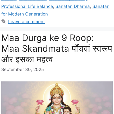
g
s
Professional Life Balance
,
Sanatan Dharma
,
Sanatan
o
r
for Modern Generation
i
Leave a comment
e
s
Maa Durga ke 9 Roop:
Maa Skandmata पाँचवां स्वरूप
और इसका महत्व
September 30, 2025