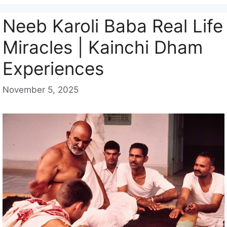
i
e
Neeb Karoli Baba Real Life
s
Miracles | Kainchi Dham
Experiences
November 5, 2025