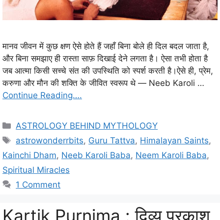
मानव जीवन में कुछ क्षण ऐसे होते हैं जहाँ बिना बोले ही दिल बदल जाता है,
और बिना समझाए ही रास्ता साफ़ दिखाई देने लगता है। ऐसा तभी होता है
जब आत्मा किसी सच्चे संत की उपस्थिति को स्पर्श करती है।ऐसे ही, प्रेम,
करुणा और मौन की शक्ति के जीवित स्वरूप थे — Neeb Karoli …
Continue Reading….
C
ASTROLOGY BEHIND MYTHOLOGY
a
T
astrowonderrbits
,
Guru Tattva
,
Himalayan Saints
,
t
a
Kainchi Dham
,
Neeb Karoli Baba
,
Neem Karoli Baba
,
e
g
Spiritual Miracles
g
s
1 Comment
o
r
i
Kartik Purnima : दिव्य प्रकाश,