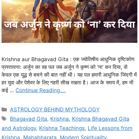
Krishna aur Bhagavad Gita : एक ज्योतिषीय आधुनिक दृष्टिकोण
प्रस्तावना: अर्जुन का वह पल जब अर्जुन ने कृष्ण को ‘ना’ कर दिया, वो
केवल एक युद्ध से बचने की बात नहीं थी। यह पल हमारी आधुनिक जिंदगी में
हर युवा और पेशेवर के लिए गहरी सीख रखता है। आज के समय में, हम भी
कई …
Continue Reading….
C
ASTROLOGY BEHIND MYTHOLOGY
a
T
Bhagavad Gita
,
Krishna
,
Krishna Bhagavad Gita
t
a
and Astrology
,
Krishna Teachings
,
Life Lessons from
e
g
Krishna
,
Mahabharata
,
Modern Spirituality
,