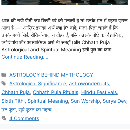
आज की नयी पीढ़ी जब किसी पर्व को मनाती है तो उनके मन में पहला प्रश्न
आता है — “आख़िर इसका अर्थ क्या है?”वहीं, माता-पिता चाहते हैं कि
उनके बच्चे सिर्फ़ रीति-रिवाज़ न दोहराएँ, बल्कि उसके पीछे का वैज्ञानिक,
ज्योतिषीय और आध्यात्मिक अर्थ भी समझें।और Chhath Puja
Astrological and Spiritual Meaning इसी पुल का काम …
Continue Reading….
C
ASTROLOGY BEHIND MYTHOLOGY
a
T
Astrological Significance
,
astrowonderrbits
,
t
a
Chhath Puja
,
Chhath Puja Rituals
,
Hindu Festivals
,
e
g
Sixth Tithi
,
Spiritual Meaning
,
Sun Worship
,
Surya Dev
,
g
s
छठ पूजा
,
सूर्य पूजन का महत्व
o
r
4 Comments
i