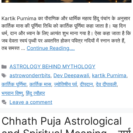
Kartik Purnima का पौराणिक और धार्मिक महत्व हिंदू पंचांग के अनुसार
कार्तिक मास की पूर्णिमा तिथि को कार्तिक पूर्णिमा कहा जाता है। यह दिन
धर्म, दान और ध्यान के लिए अत्यंत शुभ माना गया है। ऐसा कहा जाता है कि
जब देवता स्वयं पृथ्वी पर अवतरित होकर पवित्र नदियों में स्नान करते हैं,
तब समस्त …
Continue Reading….
C
ASTROLOGY BEHIND MYTHOLOGY
a
T
astrowonderrbits
,
Dev Deepawali
,
kartik Purnima
,
t
a
कार्तिक पूर्णिमा
,
कार्तिक मास
,
ज्योतिषीय पर्व
,
दीपदान
,
देव दीपावली
,
e
g
भगवान विष्णु
,
हिंदू त्यौहार
g
s
Leave a comment
o
r
i
Chhath Puja Astrological
e
s