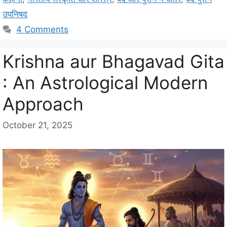
i
उपनिषद
e
4 Comments
s
Krishna aur Bhagavad Gita
: An Astrological Modern
Approach
October 21, 2025