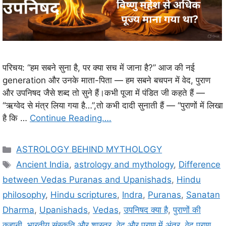
परिचय: “हम सबने सुना है, पर क्या सच में जाना है?” आज की नई
generation और उनके माता-पिता — हम सबने बचपन में वेद, पुराण
और उपनिषद जैसे शब्द तो सुने हैं।कभी पूजा में पंडित जी कहते हैं —
“ऋग्वेद से मंत्र लिया गया है…”,तो कभी दादी सुनाती हैं — “पुराणों में लिखा
है कि …
Continue Reading….
C
ASTROLOGY BEHIND MYTHOLOGY
a
T
Ancient India
,
astrology and mythology
,
Difference
t
a
between Vedas Puranas and Upanishads
,
Hindu
e
g
philosophy
,
Hindu scriptures
,
Indra
,
Puranas
,
Sanatan
g
s
Dharma
,
Upanishads
,
Vedas
,
उपनिषद क्या है
,
पुराणों की
o
r
कहानी
,
भारतीय संस्कृति और शास्त्र
,
वेद और पुराण में अंतर
,
वेद पुराण