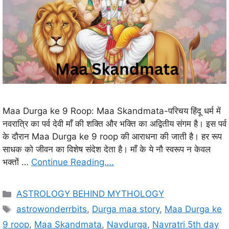
Maa Durga ke 9 Roop: Maa Skandmata-परिचय हिंदू धर्म में
नवरात्रि का पर्व देवी माँ की शक्ति और भक्ति का अद्वितीय संगम है। इस पर्व
के दौरान Maa Durga ke 9 roop की आराधना की जाती है। हर रूप
साधक को जीवन का विशेष संदेश देता है। माँ के ये नौ स्वरूप न केवल
भक्तों …
Continue Reading….
C
ASTROLOGY BEHIND MYTHOLOGY
a
T
astrowonderrbits
,
Durga maa story
,
Maa Durga ke
t
a
9 roop
,
Maa Skandmata
,
Navdurga
,
Navratri 5th day