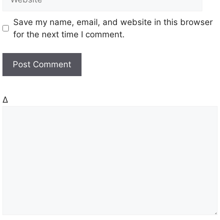
i
e
l
b
Save my name, email, and website in this browser
s
for the next time I comment.
i
t
e
Δ