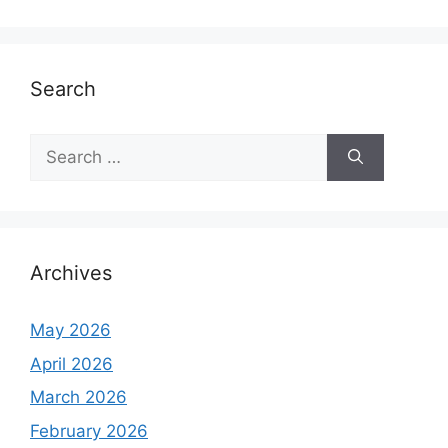
Search
S
e
a
r
c
h
Archives
f
o
May 2026
r
April 2026
:
March 2026
February 2026