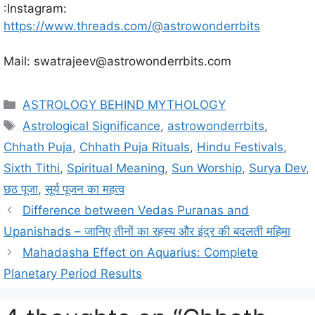
:Instagram:
https://www.threads.com/@astrowonderrbits
Mail: swatrajeev@astrowonderrbits.com
C
ASTROLOGY BEHIND MYTHOLOGY
a
T
Astrological Significance
,
astrowonderrbits
,
t
a
Chhath Puja
,
Chhath Puja Rituals
,
Hindu Festivals
,
e
g
Sixth Tithi
,
Spiritual Meaning
,
Sun Worship
,
Surya Dev
,
g
s
छठ पूजा
,
सूर्य पूजन का महत्व
o
r
Difference between Vedas Puranas and
i
Upanishads – जानिए तीनों का रहस्य और इंद्र की बदलती महिमा
e
Mahadasha Effect on Aquarius: Complete
s
Planetary Period Results